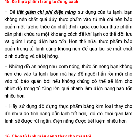
15. Để thực phẩm trong tủ đúng cách
– Để
tiết giảm chi phí điện năng
sử dụng của tủ lạnh, bạn
không nên chất quá đầy thực phẩm vào tủ mà chỉ nên bảo
quản một lượng thức ăn nhất định, giữa các loại thực phẩm
cần phải chừa ra một khoảng cách để khí lạnh có thể đối lưu
và giảm lượng điện hao tổn. Hơn thế nữa, thực phẩm bảo
quản trong tủ lạnh cũng không nên để quá lâu sẽ mất chất
dinh dưỡng và dễ bị hỏng.
– Những đồ ăn nóng như cơm nóng, thức ăn nóng bạn không
nên cho vào tủ lạnh luôn mà hãy để nguội hẳn rồi mới cho
vào tủ bảo quản bởi nếu không chúng có thể sẽ làm cho
nhiệt độ trong tủ tăng lên quá nhanh làm điện năng hao tốn
nhiều hơn.
– Hãy sử dụng đồ đựng thực phẩm bằng kim loại thay cho
đồ nhựa do tính năng dẫn lạnh tốt hơn, dó đó, thời gian làm
lạnh sẽ được rút ngắn, điện năng được tiết kiệm nhiều hơn.
16. Chọn tủ lạnh màu sáng thay cho màu tối