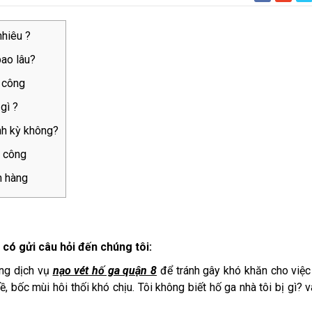
nhiêu ?
bao lâu?
i công
gì ?
nh kỳ không?
i công
h hàng
có gửi câu hỏi đến chúng tôi:
ụng dịch vụ
nạo vét hố ga quận 8
để tránh gây khó khăn cho việc
 bốc mùi hôi thối khó chịu. Tôi không biết hố ga nhà tôi bị gì? v