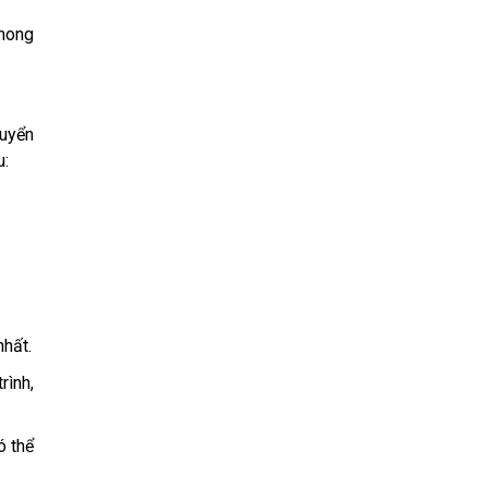
 mong
huyển
u:
nhất.
rình,
ó thể