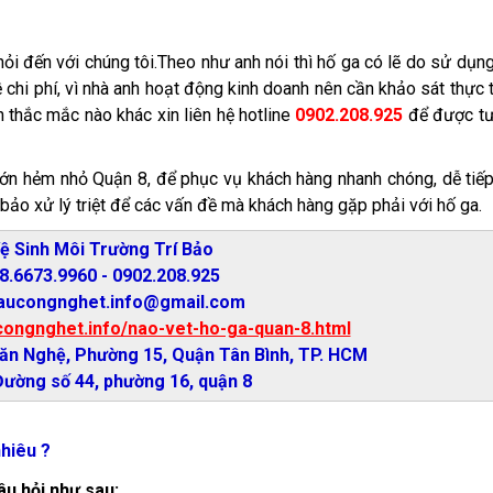
ỏi đến với chúng tôi.Theo như anh nói thì hố ga có lẽ do sử dụn
 chi phí, vì nhà anh hoạt động kinh doanh nên cần khảo sát thực 
 thắc mắc nào khác xin liên hệ hotline
0902.208.925
để được t
lớn hẻm nhỏ Quận 8, để phục vụ khách hàng nhanh chóng, dễ tiế
bảo xử lý triệt để các vấn đề mà khách hàng gặp phải với hố ga.
ệ Sinh Môi Trường Trí Bảo
28.6673.9960 - 0902.208.925
caucongnghet.info@gmail.com
congnghet.info/nao-vet-ho-ga-quan-8.html
Văn Nghệ, Phường 15, Quận Tân Bình, TP. HCM
Đường số 44, phường 16, quận 8
nhiêu ?
âu hỏi như sau: