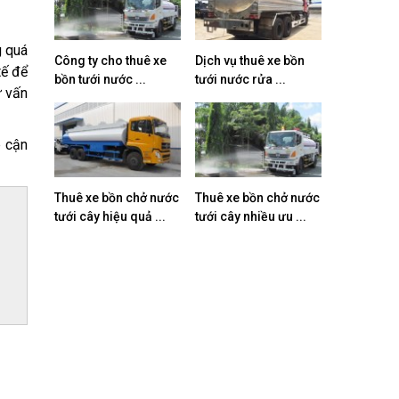
g quá
Công ty cho thuê xe
Dịch vụ thuê xe bồn
tế để
bồn tưới nước ...
tưới nước rửa ...
ư vấn
p cận
Thuê xe bồn chở nước
Thuê xe bồn chở nước
tưới cây hiệu quả ...
tưới cây nhiều ưu ...