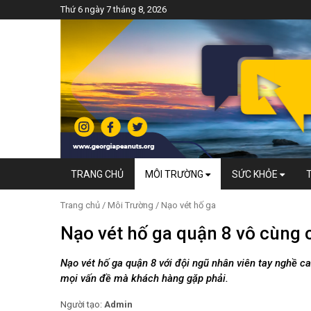
Thứ 6 ngày 7 tháng 8, 2026
TRANG CHỦ
MÔI TRƯỜNG
SỨC KHỎE
Trang chủ
/
Môi Trường
/
Nạo vét hố ga
Nạo vét hố ga quận 8 vô cùng c
Nạo vét hố ga quận 8 với đội ngũ nhân viên tay nghề cao
mọi vấn đề mà khách hàng gặp phải.
Người tạo:
Admin