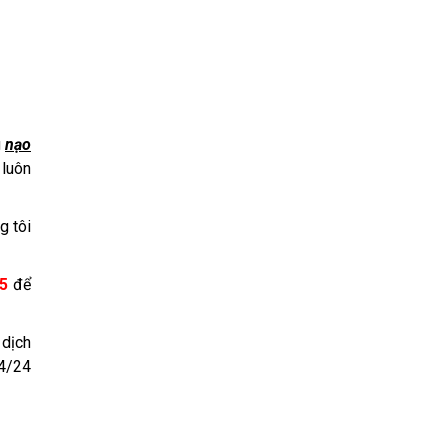
g
nạo
 luôn
g tôi
25
để
 dịch
24/24