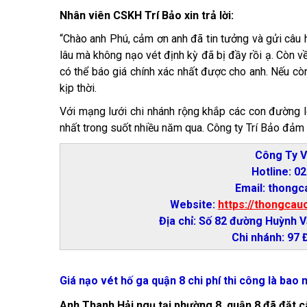
Nhân viên CSKH Trí Bảo xin trả lời:
“Chào anh Phú, cảm ơn anh đã tin tưởng và gửi câu h
lâu mà không nạo vét định kỳ đã bị đầy rồi ạ. Còn về
có thể báo giá chính xác nhất được cho anh. Nếu còn
kịp thời.
Với mạng lưới chi nhánh rộng khắp các con đường 
nhất trong suốt nhiều năm qua. Công ty Trí Bảo đảm 
Công Ty V
Hotline: 0
Email: thong
Website:
https://thongcau
Địa chỉ: Số 82 đường Huỳnh 
Chi nhánh: 97 
Giá nạo vét hố ga quận 8 chi phí thi công là bao 
Anh Thanh Hải ngụ tại phường 8, quận 8 đã đặt c