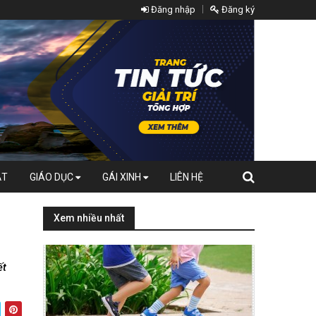
Đăng nhập
Đăng ký
ẬT
GIÁO DỤC
GÁI XINH
LIÊN HỆ
Xem nhiều nhất
ết