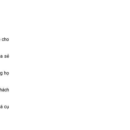
ẻ cho
ia sẻ
ng họ
khách
iá cụ