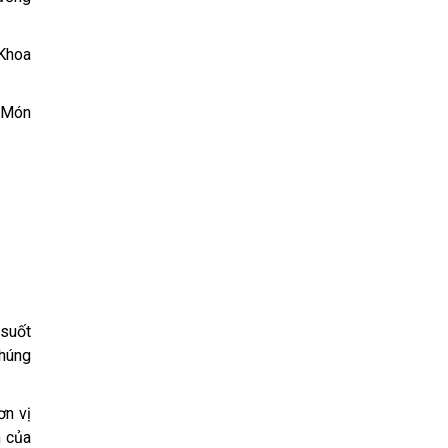
Khoa
 Món
 suốt
chúng
ơn vị
m của