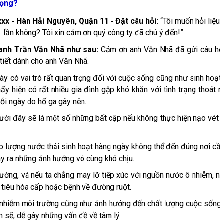
rọng?
xx - Hàn Hải Nguyên, Quận 11 - Đặt câu hỏi:
“Tôi muốn hỏi liệ
1 lần không? Tôi xin cảm ơn quý công ty đã chú ý đến!”
i anh Trần Văn Nhã như sau:
Cảm ơn anh Văn Nhã đã gửi câu h
 tiết dành cho anh Văn Nhã.
ày có vai trò rất quan trọng đối với cuộc sống cũng như sinh hoạ
ấy hiện có rất nhiều gia đình gặp khó khăn với tình trạng thoát
mỗi ngày do hố ga gây nên.
dưới đây sẽ là một số những bất cập nếu không thực hiện nạo vét
o lượng nước thải sinh hoạt hàng ngày không thể đến đúng nơi c
gây ra những ảnh hưởng vô cùng khó chịu.
ường, và nếu ta chẳng may lỡ tiếp xúc với nguồn nước ô nhiễm, 
 tiêu hóa cấp hoặc bệnh về đường ruột.
ô nhiễm môi trường cũng như ảnh hưởng đến chất lượng cuộc sốn
 sẽ, dễ gây những vấn đề về tâm lý.