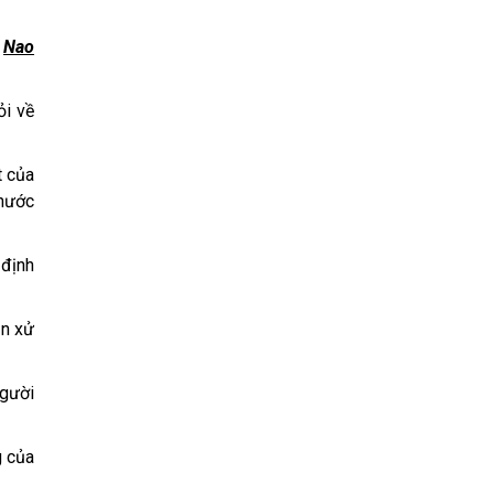
u
Nao
ỏi về
t của
 nước
 định
ần xử
người
g của