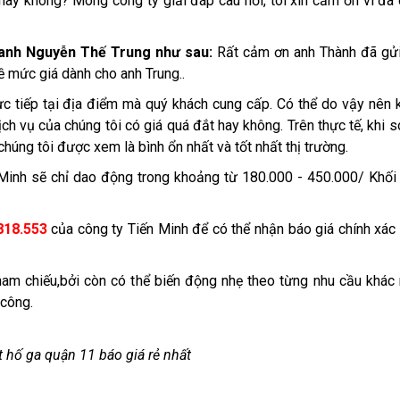
hay không? Mong công ty giải đáp câu hỏi, tôi xin cảm ơn vì đã
i anh Nguyễn Thế Trung như sau:
Rất cảm ơn anh Thành đã gửi
 về mức giá dành cho anh Trung..
ực tiếp tại địa điểm mà quý khách cung cấp. Có thể do vậy nên 
h vụ của chúng tôi có giá quá đắt hay không. Trên thực tế, khi s
húng tôi được xem là bình ổn nhất và tốt nhất thị trường.
n Minh sẽ chỉ dao động trong khoảng từ 180.000 - 450.000/ Khố
818.553
của công ty Tiến Minh để có thể nhận báo giá chính xác
tham chiếu,bởi còn có thể biến động nhẹ theo từng nhu cầu khác
 công.
t hố ga quận 11 báo giá rẻ nhất