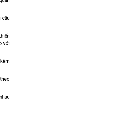
 quan
 câu
khiến
o với
i kèm
 theo
 nhau