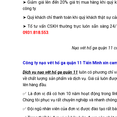
➤ Giảm giá lên đến 20% giá trị mua hàng khi quý k
công ty.
➤ Quý khách chỉ thanh toán khi quý khách thật sự cảm
➤ Tổ tư vấn CSKH thường trực luôn sẵn sàng 24/7
0931.818.553
.
Nạo vét hố ga quận 11 c
Công ty nạo vét hố ga quận 11 Tiến Minh xin cam 
Dịch vụ nạo vét hố ga quận 11
luôn có phương chỉ v
về chất lượng sản phẩm và dịch vụ. Giá cả luôn được
lên hàng đầu.
✅ Là đơn vị đã có hơn 10 năm hoạt động trong lĩnh
Chúng tôi phục vụ rất chuyên nghiệp và nhanh chóng
✅ Đội ngũ nhân viên của đơn vị được đào tạo rất bài