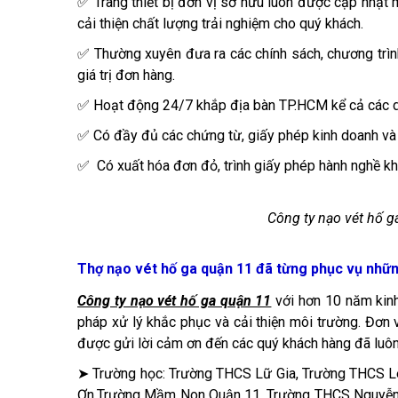
✅ Trang thiết bị đơn vị sở hữu luôn được cập nhật m
cải thiện chất lượng trải nghiệm cho quý khách.
✅ Thường xuyên đưa ra các chính sách, chương trình
giá trị đơn hàng.
✅ Hoạt động 24/7 khắp địa bàn TP.HCM kể cả các dị
✅ Có đầy đủ các chứng từ, giấy phép kinh doanh và 
✅ Có xuất hóa đơn đỏ, trình giấy phép hành nghề kh
Công ty nạo vét hố ga
Thợ nạo vét hố ga quận 11 đã từng phục vụ nhữ
Công ty nạo vét hố ga quận 11
với hơn 10 năm kinh
pháp xử lý khắc phục và cải thiện môi trường. Đơn 
được gửi lời cảm ơn đến các quý khách hàng đã luôn 
➤ Trường học: Trường THCS Lữ Gia, Trường THCS Lê
Ơn,Trường Mầm Non Quận 11, Trường THCS Nguyễn 