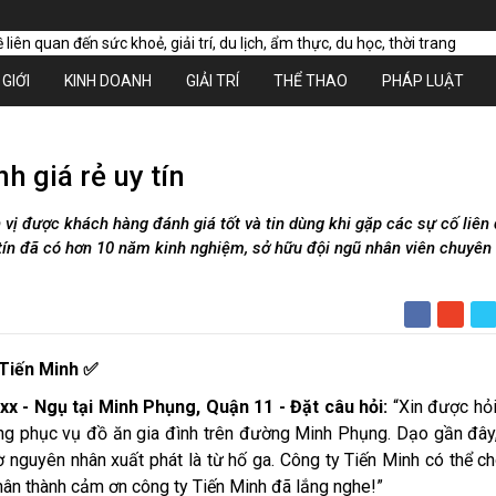
GIỚI
KINH DOANH
GIẢI TRÍ
THỂ THAO
PHÁP LUẬT
h giá rẻ uy tín
 vị được khách hàng đánh giá tốt và tin dùng khi gặp các sự cố liên
 tín đã có hơn 10 năm kinh nghiệm, sở hữu đội ngũ nhân viên chuyên
 Tiến Minh ✅
xx - Ngụ tại Minh Phụng, Quận 11 - Đặt câu hỏi:
“Xin được hỏ
ng phục vụ đồ ăn gia đình trên đường Minh Phụng. Dạo gần đây
ờ nguyên nhân xuất phát là từ hố ga. Công ty Tiến Minh có thể ch
chân thành cảm ơn công ty Tiến Minh đã lắng nghe!”