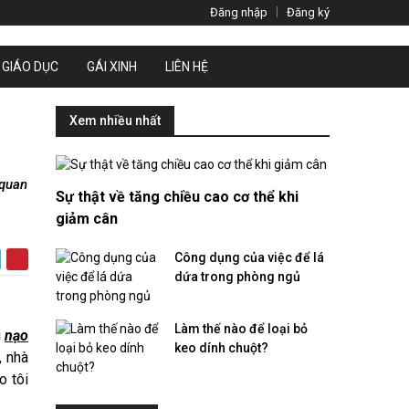
Đăng nhập
Đăng ký
GIÁO DỤC
GÁI XINH
LIÊN HỆ
Xem nhiều nhất
 quan
Sự thật về tăng chiều cao cơ thể khi
giảm cân
Công dụng của việc để lá
dứa trong phòng ngủ
Làm thế nào để loại bỏ
i
nạo
keo dính chuột?
, nhà
o tôi