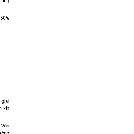
 gắng
n 50%
 giải
h xin
n Văn
ường