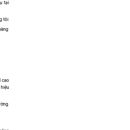
ụ tại
g tôi
hàng:
í cao
 hiệu
ường.