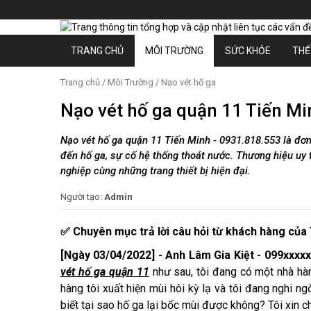
TRANG CHỦ
MÔI TRƯỜNG
SỨC KHỎE
THẾ 
Trang chủ
/
Môi Trường
/
Nạo vét hố ga
Nạo vét hố ga quận 11 Tiến Min
Nạo vét hố ga quận 11 Tiến Minh - 0931.818.553 là đơn
đến hố ga, sự cố hệ thống thoát nước. Thương hiệu uy
nghiệp cùng những trang thiết bị hiện đại.
Người tạo:
Admin
✅ Chuyên mục trả lời câu hỏi từ khách hàng của
[Ngày 03/04/2022] - Anh Lâm Gia Kiệt - 099xxxxx
vét hố ga quận 11
như sau, tôi đang có một nhà hà
hàng tôi xuất hiện mùi hôi kỳ lạ và tôi đang nghi ng
biết tại sao hố ga lại bốc mùi được không? Tôi xin 