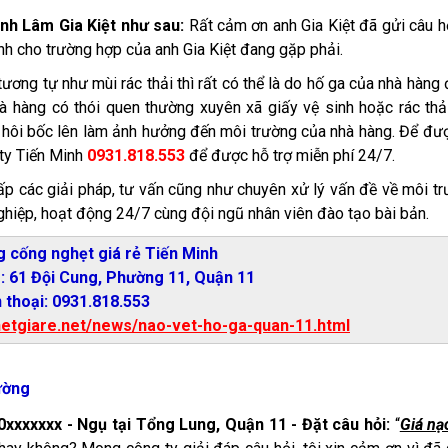
anh Lâm Gia Kiệt như sau:
Rất cảm ơn anh Gia Kiệt đã gửi câu h
ành cho trường hợp của anh Gia Kiệt đang gặp phải.
ương tự như mùi rác thải thì rất có thể là do hố ga của nhà hàng
à hàng có thói quen thường xuyên xã giấy vệ sinh hoặc rác thả
 hôi bốc lên làm ảnh hưởng đến môi trường của nhà hàng. Để đư
 ty Tiến Minh
0931.818.553
để được hỗ trợ miễn phí 24/7.
cấp các giải pháp, tư vấn cũng như chuyên xử lý vấn đề về môi t
nghiệp, hoạt động 24/7 cùng đội ngũ nhân viên đào tạo bài bản.
g cống nghẹt giá rẻ Tiến Minh
: 61 Đội Cung, Phường 11, Quận 11
 thoại: 0931.818.553
hetgiare.net/news/nao-vet-ho-ga-quan-11.html
rường
xxxxxxx - Ngụ tại Tổng Lung, Quận 11 - Đặt câu hỏi:
“
Giá nạ