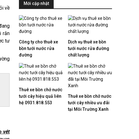
Mới cập nhật
ỏi về
 đang
i rắn
ợc tư
Công ty cho thuê xe
Dịch vụ thuê xe bồn
bồn tưới nước rửa
tưới nước rửa đường
đường
chất lượng
rường
Thuê xe bồn chở nước
tưới cây hiệu quả liên
Thuê xe bồn chở nước
hệ 0931.818.553
tưới cây nhiều ưu đãi
tại Môi Trường Xanh
o vét