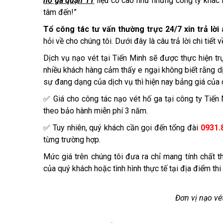
hố ga quận 11
liệu có cao như những công ty khác 
tâm đến!”
Tổ công tác tư vấn thường trực 24/7 xin trả lờ
hỏi về cho chúng tôi. Dưới đây là câu trả lời chi tiết
Dịch vụ nạo vét tại Tiến Minh sẽ được thực hiện tr
nhiều khách hàng cảm thấy e ngại không biết rằng dịc
sự đang dạng của dịch vụ thì hiện nay bảng giá của c
✅ Giá cho công tác nạo vét hố ga tại công ty Tiế
theo bảo hành miễn phí 3 năm.
✅ Tuy nhiên, quý khách cần gọi đến tổng đài
0931.
từng trường hợp.
Mức giá trên chúng tôi đưa ra chỉ mang tính chất 
của quý khách hoặc tình hình thực tế tại địa điểm thi
Đơn vị nạo vé