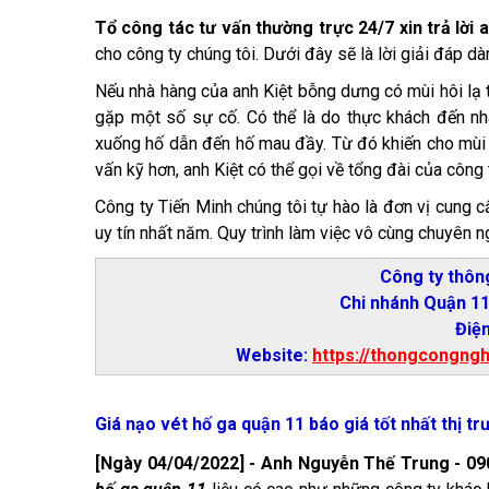
Tổ công tác tư vấn thường trực 24/7 xin trả lời 
cho công ty chúng tôi. Dưới đây sẽ là lời giải đáp d
Nếu nhà hàng của anh Kiệt bỗng dưng có mùi hôi lạ t
gặp một số sự cố. Có thể là do thực khách đến nh
xuống hố dẫn đến hố mau đầy. Từ đó khiến cho mùi
vấn kỹ hơn, anh Kiệt có thể gọi về tổng đài của công
Công ty Tiến Minh chúng tôi tự hào là đơn vị cung 
uy tín nhất năm. Quy trình làm việc vô cùng chuyên 
Công ty thôn
Chi nhánh Quận 11
Điện
Website:
https://thongcongng
Giá nạo vét hố ga quận 11 báo giá tốt nhất thị t
[Ngày 04/04/2022] - Anh Nguyễn Thế Trung - 090