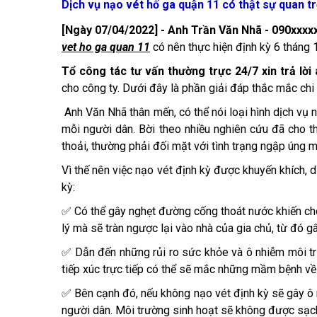
Dịch vụ nạo vét hố ga quận 11 có thật sự quan t
[Ngày 07/04/2022] - Anh Trần Văn Nhã - 090xxxxx
vet ho ga quan 11
có nên thực hiện định kỳ 6 tháng 
Tổ công tác tư vấn thường trực 24/7 xin trả lờ
cho công ty. Dưới đây là phần giải đáp thắc mắc chi
Anh Văn Nhã thân mến, có thể nói loại hình dịch vụ n
mỗi người dân. Bời theo nhiều nghiên cứu đã cho th
thoải, thường phải đối mặt với tình trạng ngập úng 
Vì thế nên việc nạo vét định kỳ được khuyến khích, 
kỳ:
✅ Có thể gây nghẹt đường cống thoát nước khiến ch
lý mà sẽ tràn ngược lại vào nhà của gia chủ, từ đó 
✅ Dẫn đến những rủi ro sức khỏe và ô nhiễm môi tr
tiếp xúc trực tiếp có thể sẽ mắc những mầm bệnh về
✅ Bên cạnh đó, nếu không nạo vét định kỳ sẽ gây 
người dân. Môi trường sinh hoạt sẽ không được sạch