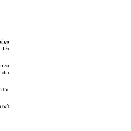
hố ga
m đến
i câu
h cho
 tới.
i bất