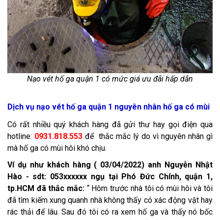
Nạo vét hố ga quận 1 có mức giá ưu đãi hấp dẫn
Dịch vụ nạo vét hố ga quận 1 nguyên nhân hố ga có mùi
Có rất nhiều quý khách hàng đã gửi thư hay gọi điện qua
hotline:
0931.818.553
để thắc mắc lý do vì nguyên nhân gì
mà hố ga có mùi hôi khó chịu.
Ví dụ như khách hàng ( 03/04/2022) anh Nguyễn Nhật
Hào - sdt: 053xxxxxx ngụ tại Phó Đức Chính, quận 1,
tp.HCM đã thắc mắc:
“ Hôm trước nhà tôi có mùi hôi và tôi
đã tìm kiếm xung quanh nhà không thấy có xác động vật hay
rác thải để lâu. Sau đó tôi có ra xem hố ga và thấy nó bốc