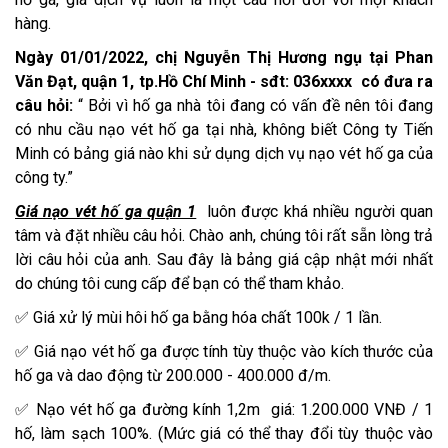
hàng.
Ngày 01/01/2022, chị Nguyễn Thị Hương ngụ tại Phan
Văn Đạt, quận 1, tp.Hồ Chí Minh - sđt: 036xxxx có đưa ra
câu hỏi:
“ Bởi vì hố ga nhà tôi đang có vấn đề nên tôi đang
có nhu cầu nạo vét hố ga tại nhà, không biết Công ty Tiến
Minh có bảng giá nào khi sử dụng dịch vụ nạo vét hố ga của
công ty.”
Giá nạo vét hố ga quận 1
luôn được khá nhiều người quan
tâm và đặt nhiều câu hỏi. Chào anh, chúng tôi rất sẵn lòng trả
lời câu hỏi của anh. Sau đây là bảng giá cập nhật mới nhất
do chúng tôi cung cấp để bạn có thể tham khảo.
✅ Giá xử lý mùi hôi hố ga bằng hóa chất 100k / 1 lần.
✅ Giá nạo vét hố ga được tính tùy thuộc vào kích thước của
hố ga và dao động từ 200.000 - 400.000 đ/m.
✅ Nạo vét hố ga đường kính 1,2m giá: 1.200.000 VNĐ / 1
hố, làm sạch 100%. (Mức giá có thể thay đổi tùy thuộc vào