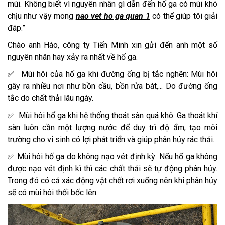
mùi. Không biết vì nguyên nhân gì dẫn đến hố ga có mùi khó
chịu như vậy mong
nao vet ho ga quan 1
có thể giúp tôi giải
đáp.”
Chào anh Hào, công ty Tiến Minh xin gửi đến anh một số
nguyên nhân hay xảy ra nhất về hố ga.
✅ Mùi hôi của hố ga khi đường ống bị tắc nghẽn: Mùi hôi
gây ra nhiều nơi như bồn cầu, bồn rửa bát,... Do đường ống
tắc do chất thải lâu ngày.
✅ Mùi hôi hố ga khi hệ thống thoát sàn quá khô: Ga thoát khí
sàn luôn cần một lượng nước để duy trì độ ẩm, tạo môi
trường cho vi sinh có lợi phát triển và giúp phân hủy rác thải.
✅ Mùi hôi hố ga do không nạo vét định kỳ: Nếu hố ga không
được nạo vét định kì thì các chất thải sẽ tự động phân hủy.
Trong đó có cả xác động vật chết rơi xuống nên khi phân hủy
sẽ có mùi hôi thối bốc lên.