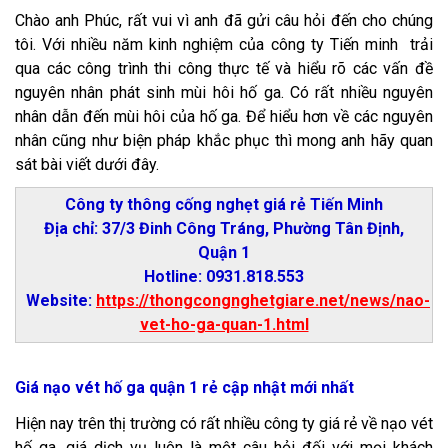
Chào anh Phúc, rất vui vì anh đã gửi câu hỏi đến cho chúng
tôi. Với nhiều năm kinh nghiệm của công ty Tiến minh trải
qua các công trình thi công thực tế và hiểu rõ các vấn đề
nguyên nhân phát sinh mùi hôi hố ga. Có rất nhiều nguyên
nhân dẫn đến mùi hôi của hố ga. Để hiểu hơn về các nguyên
nhân cũng như biện pháp khắc phục thì mong anh hãy quan
sát bài viết dưới đây.
Công ty thông cống nghẹt giá rẻ Tiến Minh
Địa chỉ: 37/3 Đinh Công Tráng, Phường Tân Định,
Quận 1
Hotline: 0931.818.553
Website:
https://thongcongnghetgiare.net/news/nao-
vet-ho-ga-quan-1.html
Giá nạo vét hố ga quận 1 rẻ cập nhật mới nhất
Hiện nay trên thị trường có rất nhiều công ty giá rẻ về nạo vét
hố ga, giá dịch vụ luôn là một câu hỏi đối với mọi khách