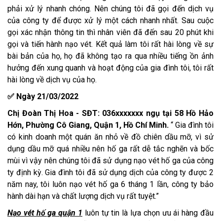
phải xử lý nhanh chóng. Nên chúng tôi đã gọi đến dịch vụ
của công ty để được xử lý một cách nhanh nhất. Sau cuộc
gọi xác nhận thông tin thì nhân viên đã đến sau 20 phút khi
gọi và tiến hành nạo vét. Kết quả làm tôi rất hài lòng về sự
bài bản của họ, họ đã không tạo ra qua nhiều tiếng ồn ảnh
hưởng đến xung quanh và hoạt động của gia đình tôi, tôi rất
hài lòng về dịch vụ của họ.
✅ Ngày 21/03/2022
Chị Đoàn Thị Hoa - SĐT: 036xxxxxxx ngụ tại 58 Hồ Hảo
Hớn, Phường Cô Giang, Quận 1, Hồ Chí Minh.
“ Gia đình tôi
có kinh doanh một quán ăn nhỏ về đồ chiên dầu mỡ, vì sử
dụng dầu mỡ quá nhiều nên hố ga rất dễ tắc nghẽn và bốc
mùi vì vậy nên chúng tôi đã sử dụng nạo vét hố ga của công
ty định kỳ. Gia đình tôi đã sử dụng dịch của công ty được 2
năm nay, tôi luôn nạo vét hố ga 6 tháng 1 lần, công ty bảo
hành dài hạn và chất lượng dịch vụ rất tuyệt.”
Nạo vét hố ga quận 1
luôn tự tin là lựa chọn ưu ái hàng đầu