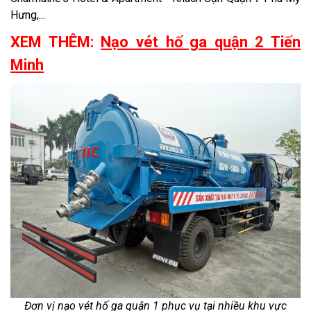
Hưng,...
XEM THÊM:
Nạo vét hố ga quận 2 Tiến
Minh
Đơn vị nạo vét hố ga quận 1 phục vụ tại nhiều khu vực​