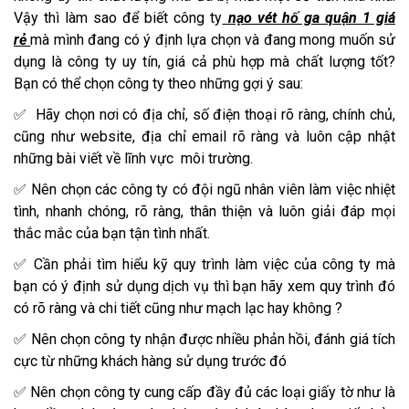
Vậy thì làm sao để biết công ty
nạo vét hố ga quận 1 giá
rẻ
mà mình đang có ý định lựa chọn và đang mong muốn sử
dụng là công ty uy tín, giá cả phù hợp mà chất lượng tốt?
Bạn có thể chọn công ty theo những gợi ý sau:
✅ Hãy chọn nơi có địa chỉ, số điện thoại rõ ràng, chính chủ,
cũng như website, địa chỉ email rõ ràng và luôn cập nhật
những bài viết về lĩnh vực môi trường.
✅ Nên chọn các công ty có đội ngũ nhân viên làm việc nhiệt
tình, nhanh chóng, rõ ràng, thân thiện và luôn giải đáp mọi
thắc mắc của bạn tận tình nhất.
✅ Cần phải tìm hiểu kỹ quy trình làm việc của công ty mà
bạn có ý định sử dụng dịch vụ thì bạn hãy xem quy trình đó
có rõ ràng và chi tiết cũng như mạch lạc hay không ?
✅ Nên chọn công ty nhận được nhiều phản hồi, đánh giá tích
cực từ những khách hàng sử dụng trước đó
✅ Nên chọn công ty cung cấp đầy đủ các loại giấy tờ như là