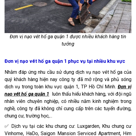
Đơn vị nạo vét hố ga quận 1 được nhiều khách hàng tin
tưởng​
Đơn vị nạo vét hố ga quận 1 phục vụ tại nhiều khu vực
Nhằm đáp ứng nhu cầu sử dụng dịch vụ nạo vét hố ga của
quý khách hàng hiện nay công ty đã mở rộng và phủ sóng
dịch vụ trong toàn khu vực quận 1, TP Hồ Chí Minh.
Đơn vị
nạo vét hố ga quận 1
luôn thấu hiểu khách hàng, với đội ngũ
nhân viên chuyên nghiệp, có nhiều năm kinh nghiệm trong
nghề, công ty đã không chỉ cung cấp trên các tuyến đường,
chung cư, trường học,...
✅ Dịch vụ tại các khu chung cư: Luxgarden, Khu chung cư
Vinhome, HaDo, Saigon Mansion Serviced Apartment, Him